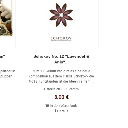
um"
Schokov No. 12 "Lavendel &
Anis"...
partner in
Zum 12. Geburtstag gibt es eine neue
ntpuppen
Komposition aus dem Hause Schokov - die
.
No12!! Entstanden ist die Idee in einem...
Österreich -
80 Gramm
8,00 €
In den Warenkorb
Details