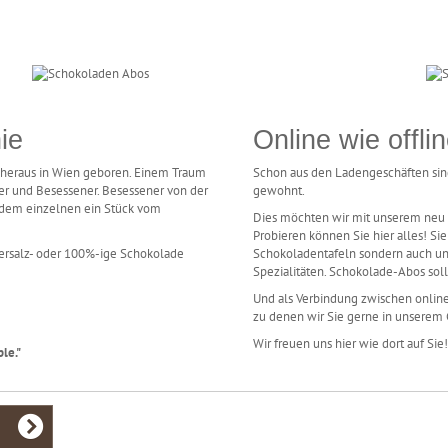
ie
Online wie offli
heraus in Wien geboren. Einem Traum
Schon aus den Ladengeschäften si
r und Besessener. Besessener von der
gewohnt.
edem einzelnen ein Stück vom
Dies möchten wir mit unserem neu g
Probieren können Sie hier alles! Si
eersalz- oder 100%-ige Schokolade
Schokoladentafeln sondern auch un
Spezialitäten. Schokolade-Abos soll
Und als Verbindung zwischen onlin
zu denen wir Sie gerne in unserem
Wir freuen uns hier wie dort auf Sie!
le."