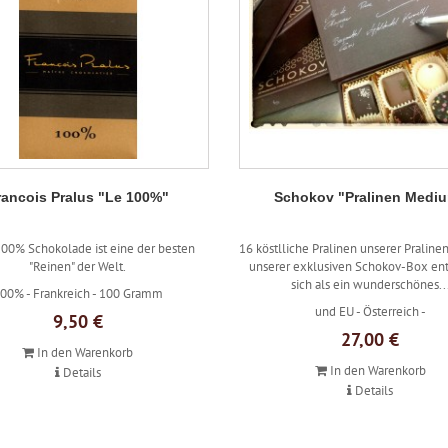
rancois Pralus "Le 100%"
Schokov "Pralinen Medi
100% Schokolade ist eine der besten
16 köstlliche Pralinen unserer Pralinen
"Reinen" der Welt.
unserer exklusiven Schokov-Box e
sich als ein wunderschönes..
00% -
Frankreich -
100 Gramm
und EU -
Österreich -
9,50 €
27,00 €
In den Warenkorb
In den Warenkorb
Details
Details