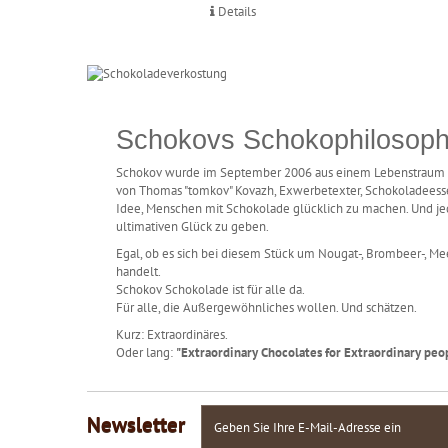
Details
Schokovs Schokophilosoph
Schokov wurde im September 2006 aus einem Lebenstraum 
von Thomas "tomkov" Kovazh, Exwerbetexter, Schokoladeesse
Idee, Menschen mit Schokolade glücklich zu machen. Und j
ultimativen Glück zu geben.
Egal, ob es sich bei diesem Stück um Nougat-, Brombeer-, M
handelt.
Schokov Schokolade ist für alle da.
Für alle, die Außergewöhnliches wollen. Und schätzen.
Kurz: Extraordinäres.
Oder lang:
"Extraordinary Chocolates for Extraordinary peop
Newsletter