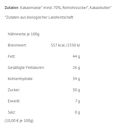
Zutaten
: Kakaomasse* mind. 70%, Rohrohrzucker*, Kakaobutter*
*Zutaten aus biologischer Landwirtschaft
Nährwerte je 100g
Brennwert:
557 kcal /2330 kJ
Fett:
44 g
Gesättigte Fettsäuren:
26 g
Kohlenhydrate:
34 g
Zucker:
30 g
Eiweiß:
7 g
Salz:
0 g
(10,00 € je 100g)