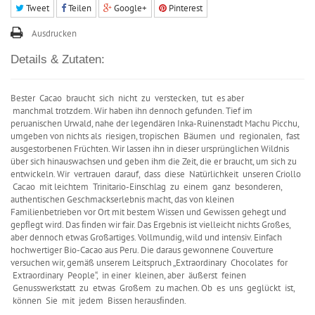
Tweet
Teilen
Google+
Pinterest
Ausdrucken
Details & Zutaten:
Bester Cacao braucht sich nicht zu verstecken, tut es aber
manchmal trotzdem. Wir haben ihn dennoch gefunden. Tief im
peruanischen Urwald, nahe der legendären Inka-Ruinenstadt Machu Picchu,
umgeben von nichts als riesigen, tropischen Bäumen und regionalen, fast
ausgestorbenen Früchten. Wir lassen ihn in dieser ursprünglichen Wildnis
über sich hinauswachsen und geben ihm die Zeit, die er braucht, um sich zu
entwickeln. Wir vertrauen darauf, dass diese Natürlichkeit unseren Criollo
Cacao mit leichtem Trinitario-Einschlag zu einem ganz besonderen,
authentischen Geschmackserlebnis macht, das von kleinen
Familienbetrieben vor Ort mit bestem Wissen und Gewissen gehegt und
gepﬂegt wird. Das ﬁnden wir fair. Das Ergebnis ist vielleicht nichts Großes,
aber dennoch etwas Großartiges. Vollmundig, wild und intensiv. Einfach
hochwertiger Bio-Cacao aus Peru. Die daraus gewonnene Couverture
versuchen wir, gemäß unserem Leitspruch „Extraordinary Chocolates for
Extraordinary People“, in einer kleinen, aber äußerst feinen
Genusswerkstatt zu etwas Großem zu machen. Ob es uns geglückt ist,
können Sie mit jedem Bissen herausﬁnden.