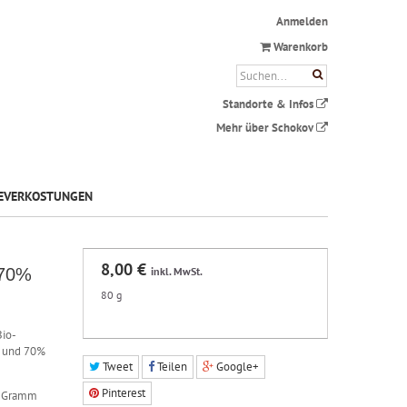
Anmelden
Warenkorb
Standorte & Infos
Mehr über Schokov
EVERKOSTUNGEN
8,00 €
 70%
inkl. MwSt.
80 g
Bio-
i und 70%
Tweet
Teilen
Google+
Pinterest
80 Gramm