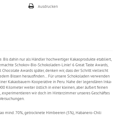
Ausdrucken
 Bis dahin nur als Händler hochwertiger Kakaoprodukte etabliert,
gemachte Schokov-Bio-Schokoladen-Linie! 6 Great Taste Awards,
hocolate Awards später, denken wir, dass der Schritt vielleicht
it jedem Bissen herausfinden… Für unsere Schokoladen verwenden
einer Kakaobauern-Kooperative in Peru. Nahe der legendären Inka-
00 Kilometer weiter östlich in einer kleinen, aber äußert feinen
g, experimentieren wir doch im Hinterzimmer unseres
Geschäftes
 Versuchungen.
akao mind. 70%, getrocknete Himbeeren (5%), Habanero-Chili