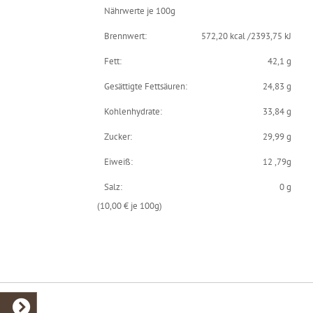
Nährwerte je 100g
Brennwert:
572,20 kcal /2393,75 kJ
Fett:
42,1 g
Gesättigte Fettsäuren:
24,83 g
Kohlenhydrate:
33,84 g
Zucker:
29,99 g
Eiweiß:
12 ,79g
Salz:
0 g
(10,00 € je 100g)