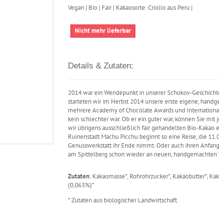
Vegan | Bio | Fair | Kakaosorte: Criollo aus Peru |
Nicht mehr lieferbar
Details & Zutaten:
2014 war ein Wendepunkt in unserer Schokov-Geschichte.
starteten wir im Herbst 2014 unsere erste eigene, hand
mehrere Academy of Chocolate Awards und International C
kein schlechter war. Ob er ein guter war, können Sie m
wir übrigens ausschließlich fair gehandelten Bio-Kakao 
Ruinenstadt Machu Picchu beginnt so eine Reise, die 11.0
Genusswerkstatt ihr Ende nimmt. Oder auch ihren Anfan
am Spittelberg schon wieder an neuen, handgemachten
Zutaten
: Kakaomasse*, Rohrohrzucker*, Kakaobutter*, K
(0,063%)*
* Zutaten aus biologischer Landwirtschaft