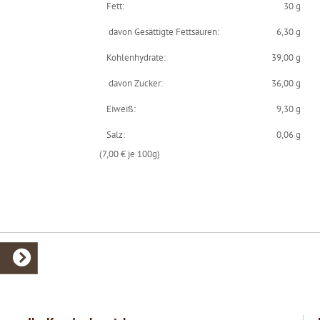
Fett:
30 g
davon Gesättigte Fettsäuren:
6,30 g
Kohlenhydrate:
39,00 g
davon Zucker:
36,00 g
Eiweiß:
9,30 g
Salz:
0,06 g
(7,00 € je 100g)