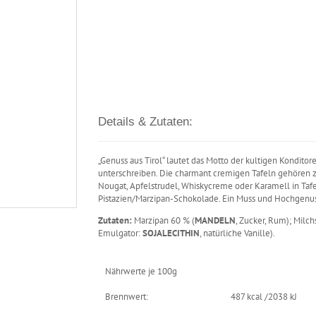
Details & Zutaten:
„Genuss aus Tirol“ lautet das Motto der kultigen Konditorei
unterschreiben. Die charmant cremigen Tafeln gehören zu
Nougat, Apfelstrudel, Whiskycreme oder Karamell in Tafel
Pistazien/Marzipan-Schokolade. Ein Muss und Hochgenuss
Zutaten:
Marzipan 60 % (
MANDELN
, Zucker, Rum); Milc
Emulgator:
SOJALECITHIN
, natürliche Vanille).
Nährwerte je 100g
Brennwert:
487 kcal /2038 kJ