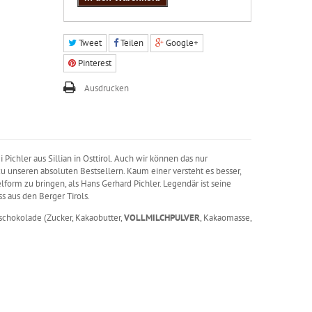
Tweet
Teilen
Google+
Pinterest
Ausdrucken
 Pichler aus Sillian in Osttirol. Auch wir können das nur
 unseren absoluten Bestsellern. Kaum einer versteht es besser,
form zu bringen, als Hans Gerhard Pichler. Legendär ist seine
 aus den Berger Tirols.
hschokolade (Zucker, Kakaobutter,
VOLLMILCHPULVER
, Kakaomasse,