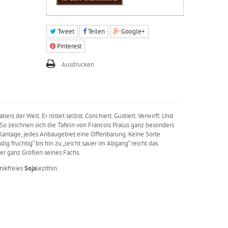
Tweet
Teilen
Google+
Pinterest
Ausdrucken
ers der Welt. Er röstet selbst. Conchiert. Gustiert. Verwirft. Und
o zeichnen sich die Tafeln von Francois Pralus ganz besonders
Plantage, jedes Anbaugebiet eine Offenbarung. Keine Sorte
ig fruchtig“ bis hin zu „leicht sauer im Abgang“ reicht das
er ganz Großen seines Fachs.
nikfreies
Soja
lezithin.