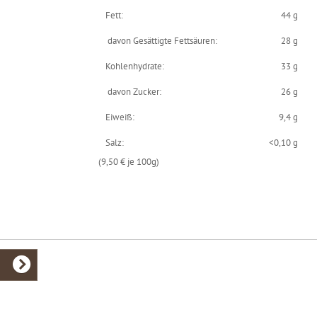
Fett:
44 g
davon Gesättigte Fettsäuren:
28 g
Kohlenhydrate:
33 g
davon Zucker:
26 g
Eiweiß:
9,4 g
Salz:
<0,10 g
(9,50 € je 100g)