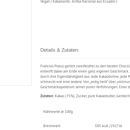
Vegan | Kakaosorte: Arriba Nacional aus Ecuador |
Details & Zutaten:
Francois Pralus gehört zweifelsfrei zu den besten Chocolati
entwirft dabei am Ende einen ganz eigenen Geschmack. S
durch ihre Eigenständigkeit aus. Jede Kakaobohne, jede 
schmeckt wie eine andere. Von „erdig herb“ über „vollmund
Geschmacksspektrum seiner puren Verführungen. Einer d
Zutaten
: Kakao (75%), Zucker, pure Kakaobutter, Gentech
Nährwerte je 100g
Brennwert:
585 kcal /2427 kJ