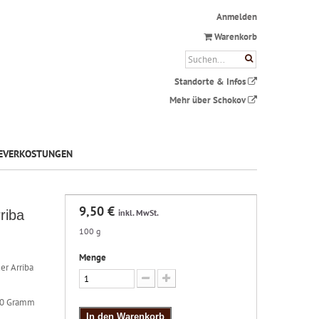
Anmelden
Warenkorb
Standorte & Infos
Mehr über Schokov
EVERKOSTUNGEN
9,50 €
riba
inkl. MwSt.
100 g
Menge
der
Arriba
100 Gramm
In den Warenkorb