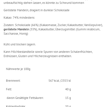
unbeaufsichtig stehen lassen, es könnte zu Schwund kommen
Geröstete Mandeln, dragiert in dunkler Schokolade
Kakao: 74% mindestens
Zutaten: Schokolade (66%) (Kakaomasse, Zucker, Kakaobutter, Vanillepulver),
geröstete Mandeln
(33%), Kakaobutter, Überzugsmittel (Gummi Arabicum,
Saccharose, Honig)
Kühl und trocken lagern.
Kann Milchbestandteile sowie Spuren von anderen Schalenfrüchten,
Erdnüssen, Gluten und Milcherzeugnissen enthalten.
Nährwerte je 100g
Brennwert:
567 kcal /2353 kJ
Fett:
40 g
davon Gesättigte Fettsäuren:
15 g
Kohlenhydrate:
33 g